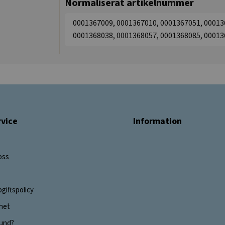
Normaliserat artikelnummer
0001367009, 0001367010, 0001367051, 00013
0001368038, 0001368057, 0001368085, 00013
vice
Information
oss
giftspolicy
ghet
 kund?