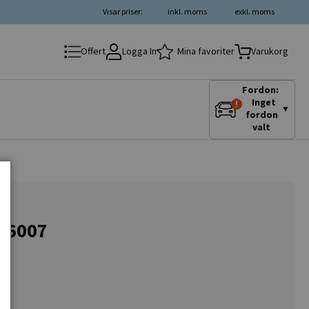
Visar priser:
inkl. moms
exkl. moms
Logga In
Mina favoriter
Offert
Varukorg
Fordon:
Inget
▼
fordon
valt
616007