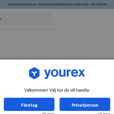
Välkommen till Yourex - Din Grossist på bilelektriska reservdelar - 08 735 81 60
Artikelnr: 15-016-8368
Kolfjäder, 367/368 2004
Välkommen! Välj hur du vill handla:
Teknisk info:
Kolfjäder Passar 0001 367 / 368 .
Företag
Privatperson
exkl. moms
inkl. moms