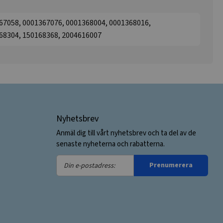
67058, 0001367076, 0001368004, 0001368016,
68304, 150168368, 2004616007
Nyhetsbrev
Anmäl dig till vårt nyhetsbrev och ta del av de
senaste nyheterna och rabatterna.
Din
Prenumerera
e-
postadress: