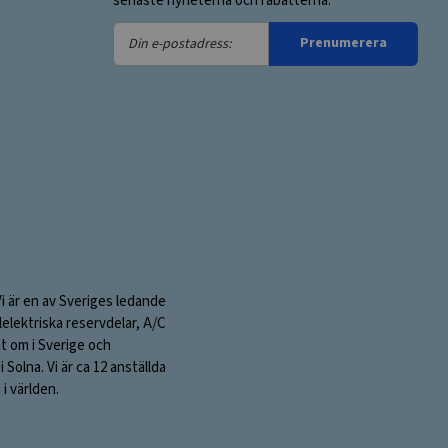
senaste nyheterna och rabatterna.
Din
Prenumerera
e-
postadress:
Vi är en av Sveriges ledande
elektriska reservdelar, A/C
nt om i Sverige och
olna. Vi är ca 12 anställda
i världen.