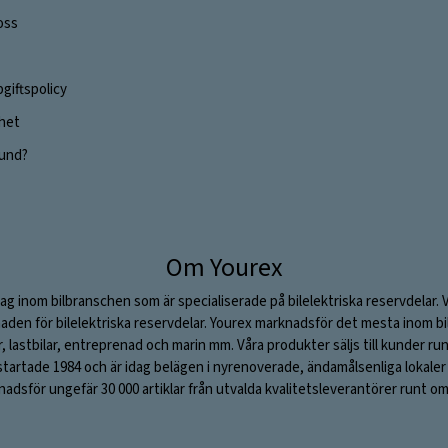
oss
giftspolicy
ghet
 kund?
Om Yourex
ag inom bilbranschen som är specialiserade på bilelektriska reservdelar. 
aden för bilelektriska reservdelar. Yourex marknadsför det mesta inom bil
ar, lastbilar, entreprenad och marin mm. Våra produkter säljs till kunder ru
rtade 1984 och är idag belägen i nyrenoverade, ändamålsenliga lokaler i S
adsför ungefär 30 000 artiklar från utvalda kvalitetsleverantörer runt om 