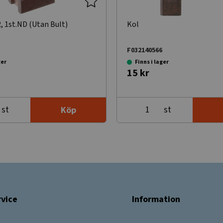
, 1st.ND (Utan Bult)
Kol
F032140566
ger
Finns i lager
15 kr
st
st
Köp
vice
Information