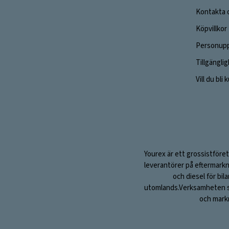
Kontakta 
Köpvillkor
Personupp
Tillgängli
Vill du bli
Yourex är ett grossistföret
leverantörer på eftermarkn
och diesel för bil
utomlands.Verksamheten sta
och markn