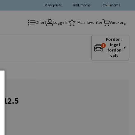
Visar priser:
inkl. moms
exkl. moms
Logga In
Mina favoriter
Offert
Varukorg
Fordon:
Inget
▼
fordon
valt
9x12.5