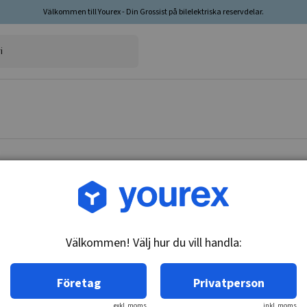
Välkommen till Yourex - Din Grossist på bilelektriska reservdelar.
Artikelnr: 028530-0932
Kol Denso 1st (+Bult),6x
Välkommen! Välj hur du vill handla:
Teknisk info:
Kol Denso 1st (+Bult),6x9x12.
Företag
Privatperson
exkl. moms
inkl. moms