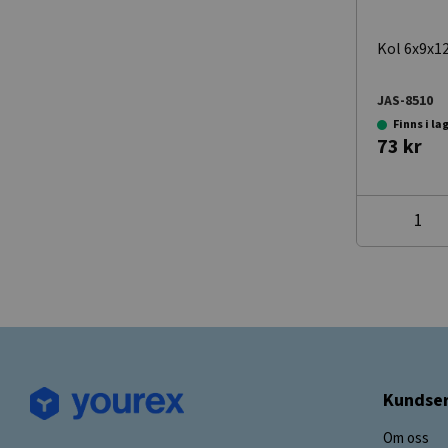
Kol 6x9x12
JAS-8510
Finns i la
73 kr
Kundser
Om oss