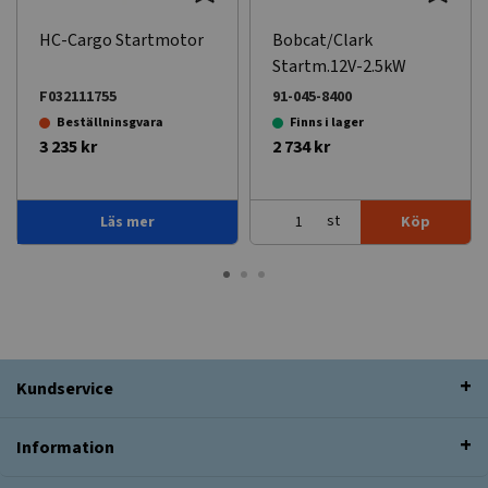
HC-Cargo Startmotor
Bobcat/Clark
Startm.12V-2.5kW
F032111755
91-045-8400
Beställninsgvara
Finns i lager
3 235 kr
2 734 kr
st
Läs mer
Köp
Kundservice
Information