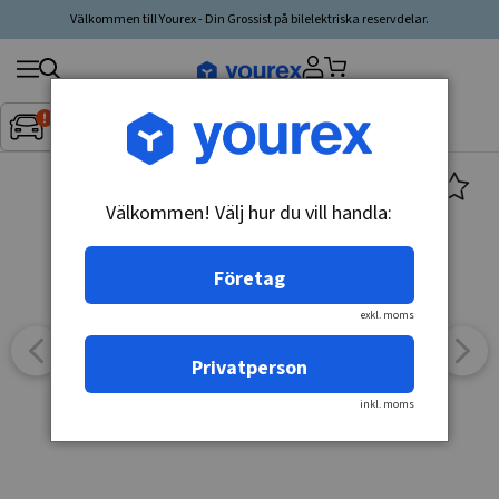
Välkommen till Yourex - Din Grossist på bilelektriska reservdelar.
Sök
Fordon:
Inget fordon valt
▼
produkt,
tillverkare,
kategori
Välkommen! Välj hur du vill handla:
Företag
exkl. moms
Privatperson
inkl. moms