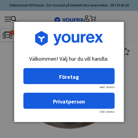
Välkommen till Yourex - Din Grossist på bilelektriska reservdelar - 08 735 81 60
Sök
Fordon:
Inget fordon valt
▼
produkt,
tillverkare,
kategori
Välkommen! Välj hur du vill handla:
Företag
exkl. moms
Privatperson
inkl. moms