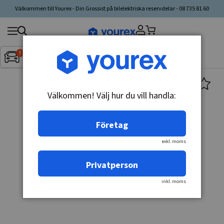
Välkommen till Yourex - Din Grossist på bilelektriska reservdelar - 08 735 81 60
Sök
Fordon:
Inget fordon valt
▼
produkt,
tillverkare,
kategori
Välkommen! Välj hur du vill handla:
Företag
exkl. moms
Privatperson
inkl. moms