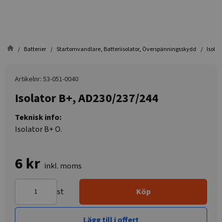
Batterier
Startomvandlare, Batteriisolator, Överspänningsskydd
Isola
Artikelnr: 53-051-0040
Isolator B+, AD230/237/244
Teknisk info:
Isolator B+ O.
6 kr
inkl. moms
st
Köp
Lägg till i offert