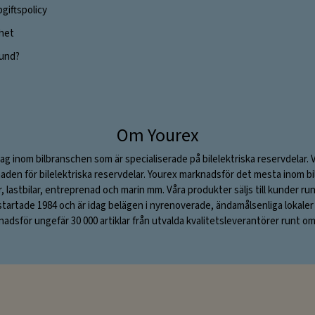
giftspolicy
ghet
 kund?
Om Yourex
ag inom bilbranschen som är specialiserade på bilelektriska reservdelar. 
aden för bilelektriska reservdelar. Yourex marknadsför det mesta inom bil
ar, lastbilar, entreprenad och marin mm. Våra produkter säljs till kunder ru
rtade 1984 och är idag belägen i nyrenoverade, ändamålsenliga lokaler i S
adsför ungefär 30 000 artiklar från utvalda kvalitetsleverantörer runt om 