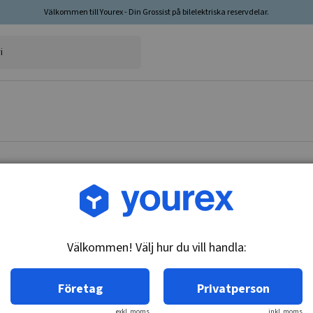
Välkommen till Yourex - Din Grossist på bilelektriska reservdelar.
Artikelnr: 91-222-4890
Honda Civic 1.4 Startm.
Välkommen! Välj hur du vill handla:
Teknisk info:
12V - 0.8kW, 9k
Företag
Privatperson
exkl. moms
inkl. moms