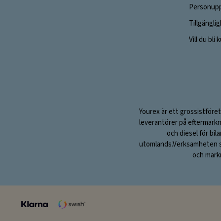
Personupp
Tillgängli
Vill du bli
Yourex är ett grossistföret
leverantörer på eftermarkn
och diesel för bil
utomlands.Verksamheten sta
och markn