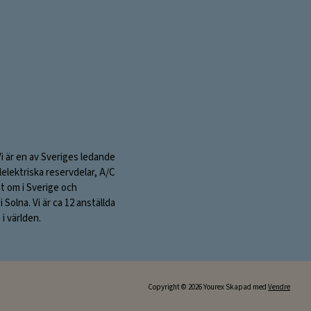
postadress:
Vi är en av Sveriges ledande
elektriska reservdelar, A/C
nt om i Sverige och
olna. Vi är ca 12 anställda
i världen.
Copyright © 2026 Yourex Skapad med
Vendre