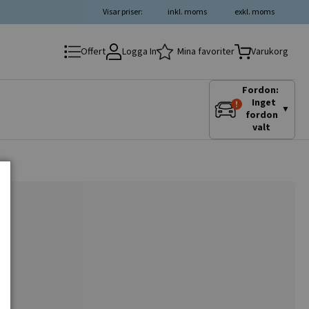
Visar priser:
inkl. moms
exkl. moms
Logga In
Mina favoriter
Offert
Varukorg
Fordon:
Inget
▼
fordon
valt