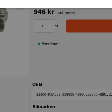
946 kr
inkl. moms
st
Finns i lager
OEM
31200-P2A003, 228000-4890, 228000-4891, 2
Bilmärken