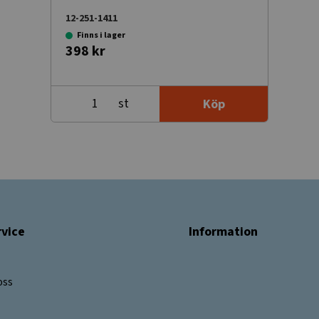
12-251-1411
Finns i lager
398 kr
st
Köp
vice
Information
oss