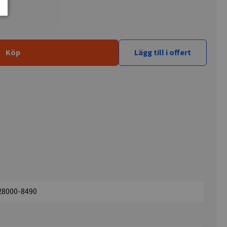
Köp
Lägg till i offert
28000-8490