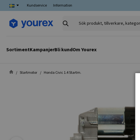
Kundservice
Information
Sök
produkt,
tillverkare,
kategori
Sortiment
Kampanjer
Bli kund
Om Yourex
Startmotor
Honda Civic 1.4 Startm.