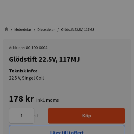
Motordelar
Dieseldelar
Glödstift 22.5V, 117MJ
Artikelnr: 80-100-0004
Glödstift 22.5V, 117MJ
Teknisk info:
22.5 V, Singel Coil
178 kr
inkl. moms
st
Köp
Lägg till i offert