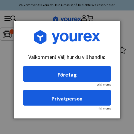
Välkommen till Yourex - Din Grossist på bilelektriska reservdelar.
Sök
Fordon:
Inget fordon valt
▼
produkt,
tillverkare,
kategori
Välkommen! Välj hur du vill handla:
Företag
exkl. moms
Privatperson
inkl. moms