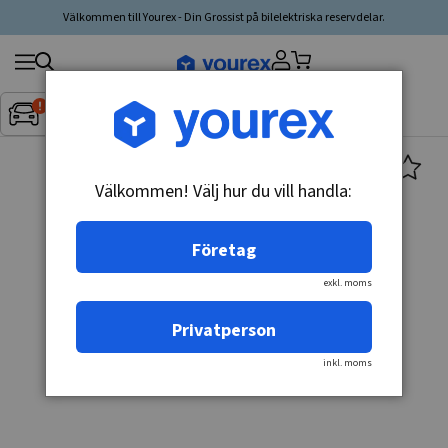
Välkommen till Yourex - Din Grossist på bilelektriska reservdelar.
Sök
Fordon:
Inget fordon valt
▼
produkt,
tillverkare,
kategori
Välkommen! Välj hur du vill handla:
Företag
exkl. moms
Privatperson
inkl. moms