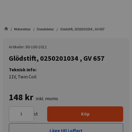
Motordelar
Dieseldelar
Glödstift, 0250201034 , GV 657
Artikelnr: 80-100-1012
Glödstift, 0250201034 , GV 657
Teknisk info:
11V, Twin Coil
148 kr
inkl. moms
st
Köp
Lägg till i offert