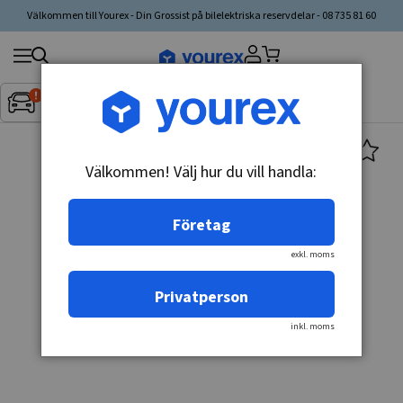
Välkommen till Yourex - Din Grossist på bilelektriska reservdelar - 08 735 81 60
Sök
Fordon:
Inget fordon valt
▼
produkt,
tillverkare,
kategori
Välkommen! Välj hur du vill handla:
Företag
exkl. moms
Privatperson
inkl. moms