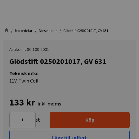
Motordelar
Dieseldelar
Glödstift 0250201017, GV 631
Artikelnr: 80-100-2001
Glödstift 0250201017, GV 631
Teknisk info:
11V, Twin Coil
133 kr
inkl. moms
st
Köp
Lägg till i offert