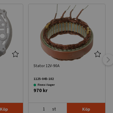
Stator 12V-90A
1125-045-102
Finns i lager
970 kr
st
Köp
Köp