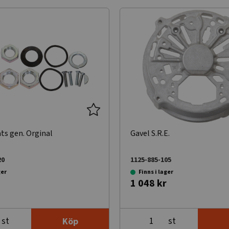
ts gen. Orginal
Gavel S.R.E.
20
1125-885-105
ger
Finns i lager
1 048 kr
st
st
Köp