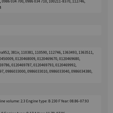
0, 0986 034 700, 0986 034 710, 100211-8370, 112746,
4
lra952, 381ir, 110381, 110590, 112746, 1363493, 1363511,
20450009, 0120468009, 0120469670, 0120469680,
69786, 0120469787, 0120469793, 0120469992,
97, 0986033000, 0986033010, 0986033040, 0986034380,
ne volume: 2.3 Engine type: B 230 F Year: 08.86-07.93