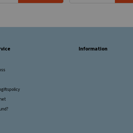
vice
Information
oss
giftspolicy
ghet
 kund?