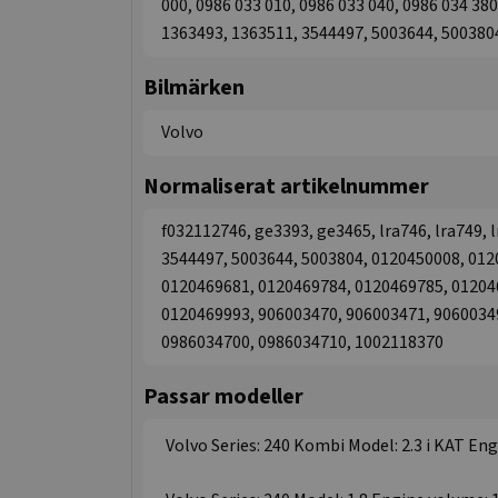
000, 0986 033 010, 0986 033 040, 0986 034 38
1363493, 1363511, 3544497, 5003644, 500380
Bilmärken
Volvo
Normaliserat artikelnummer
f032112746, ge3393, ge3465, lra746, lra749, 
3544497, 5003644, 5003804, 0120450008, 01
0120469681, 0120469784, 0120469785, 01204
0120469993, 906003470, 906003471, 9060034
0986034700, 0986034710, 1002118370
Passar modeller
Volvo Series: 240 Kombi Model: 2.3 i KAT Engi