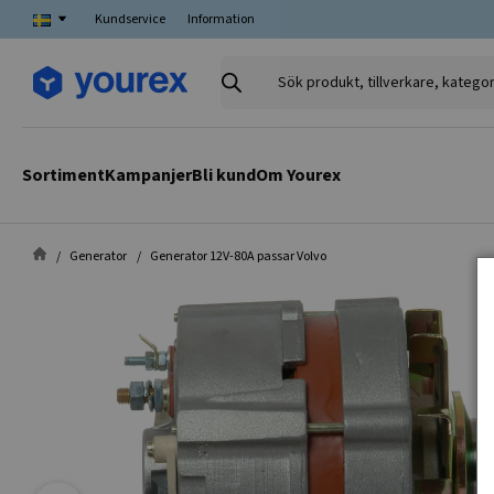
Kundservice
Information
Sök
produkt,
tillverkare,
kategori
Sortiment
Kampanjer
Bli kund
Om Yourex
Generator
Generator 12V-80A passar Volvo