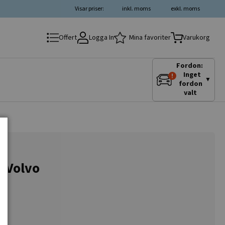
Visar priser:
inkl. moms
exkl. moms
Logga In
Mina favoriter
Offert
Varukorg
Fordon:
Inget
▼
fordon
valt
r Volvo