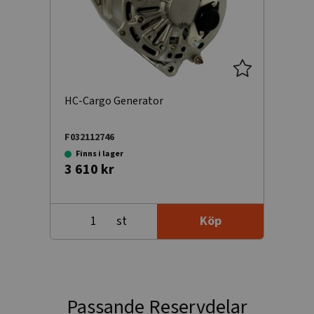
HC-Cargo Generator
F032112746
Finns i lager
3 610 kr
st
Köp
Passande Reservdelar