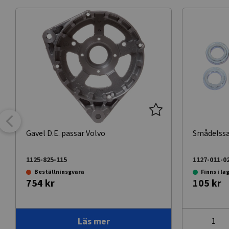
Gavel D.E. passar Volvo
Smådelssa
1125-825-115
1127-011-0
Beställninsgvara
Finns i la
754 kr
105 kr
Läs mer