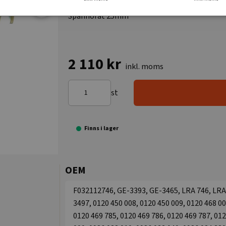
Spännörat 25mm
2 110 kr
inkl. moms
st
Finns i lager
OEM
F032112746, GE-3393, GE-3465, LRA 746, LRA 
3497, 0120 450 008, 0120 450 009, 0120 468 00
0120 469 785, 0120 469 786, 0120 469 787, 012