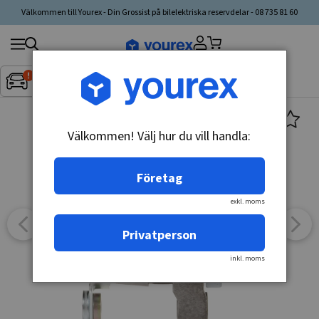
Välkommen till Yourex - Din Grossist på bilelektriska reservdelar - 08 735 81 60
Sök
Fordon:
Inget fordon valt
▼
produkt,
tillverkare,
kategori
Välkommen! Välj hur du vill handla:
Företag
exkl. moms
Privatperson
inkl. moms