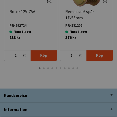
Rotor 12V-75A
Remskiva 6 spår
17x55mm
PR-592724
PR-181202
Finns i lager
Finns i lager
838 kr
376 kr
st
st
Köp
Köp
Kundservice
Information