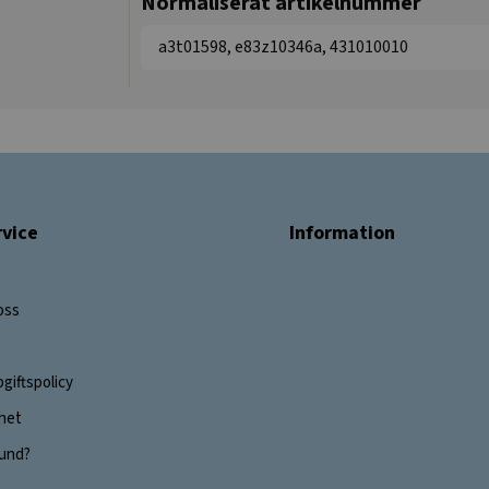
Normaliserat artikelnummer
a3t01598, e83z10346a, 431010010
vice
Information
oss
giftspolicy
ghet
 kund?