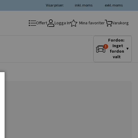
Visar priser:
inkl. moms
exkl. moms
Logga In
Mina favoriter
Offert
Varukorg
Fordon:
Inget
▼
fordon
valt