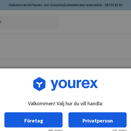
Välkommen till Yourex - Din Grossist på bilelektriska reservdelar - 08 735 81 60
Artikelnr: 43-101-0010
Gavel S.R.E. Ford
Välkommen! Välj hur du vill handla:
Teknisk info:
Gavel S.
Företag
Privatperson
exkl. moms
inkl. moms