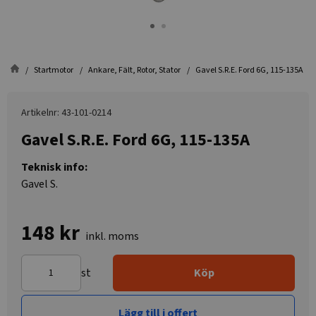
Startmotor
Ankare, Fält, Rotor, Stator
Gavel S.R.E. Ford 6G, 115-135A
Artikelnr: 43-101-0214
Gavel S.R.E. Ford 6G, 115-135A
Teknisk info:
Gavel S.
148 kr
inkl. moms
st
Köp
Lägg till i offert