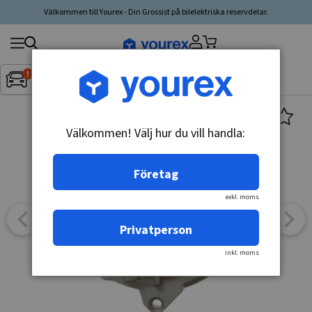
Välkommen till Yourex - Din Grossist på bilelektriska reservdelar.
Sök
Fordon:
Inget fordon valt
▼
produkt,
tillverkare,
kategori
Välkommen! Välj hur du vill handla:
Företag
exkl. moms
Privatperson
inkl. moms