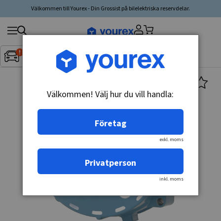
Välkommen till Yourex - Din Grossist på bilelektriska reservdelar.
Sök
Fordon:
Inget fordon valt
▼
produkt,
tillverkare,
kategori
Välkommen! Välj hur du vill handla:
Företag
exkl. moms
Privatperson
inkl. moms