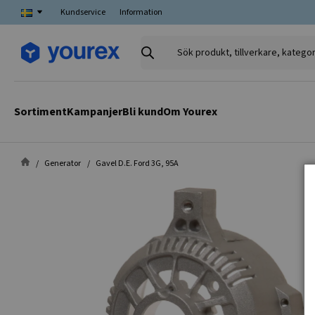
Kundservice
Information
Sök
produkt,
tillverkare,
kategori
Sortiment
Kampanjer
Bli kund
Om Yourex
Generator
Gavel D.E. Ford 3G, 95A