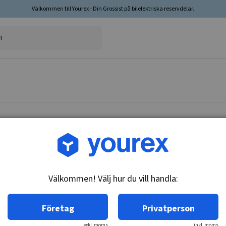
Välkommen till Yourex - Din Grossist på bilelektriska reservdelar.
Artikelnr: 42-101-0225
Gavel D.E. Ford 3G, 95A
Välkommen! Välj hur du vill handla:
Teknisk info:
Gavel D.
Företag
Privatperson
exkl. moms
inkl. moms