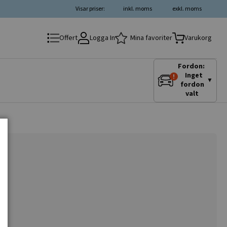
Visar priser:
inkl. moms
exkl. moms
Logga In
Mina favoriter
Offert
Varukorg
Fordon:
Inget
▼
fordon
valt