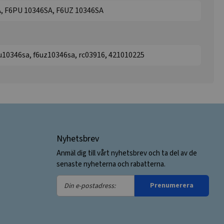
, F6PU 10346SA, F6UZ 10346SA
u10346sa, f6uz10346sa, rc03916, 421010225
Nyhetsbrev
Anmäl dig till vårt nyhetsbrev och ta del av de
senaste nyheterna och rabatterna.
Din
Prenumerera
e-
postadress: