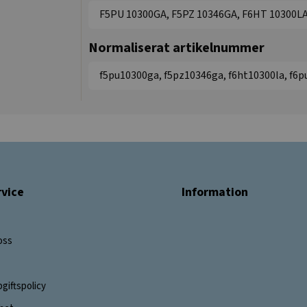
F5PU 10300GA, F5PZ 10346GA, F6HT 10300LA
Normaliserat artikelnummer
f5pu10300ga, f5pz10346ga, f6ht10300la, f6p
vice
Information
oss
giftspolicy