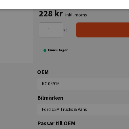
228 kr
inkl. moms
st
Finns i lager
OEM
RC 03916
Bilmärken
Ford USA Trucks & Vans
Passar till OEM