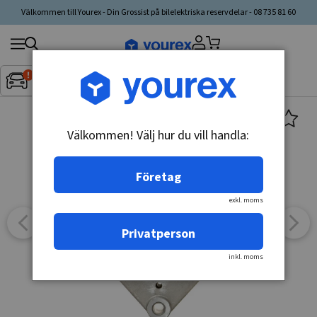
Välkommen till Yourex - Din Grossist på bilelektriska reservdelar - 08 735 81 60
Sök
Fordon:
Inget fordon valt
▼
produkt,
tillverkare,
kategori
Välkommen! Välj hur du vill handla:
Företag
exkl. moms
Privatperson
inkl. moms