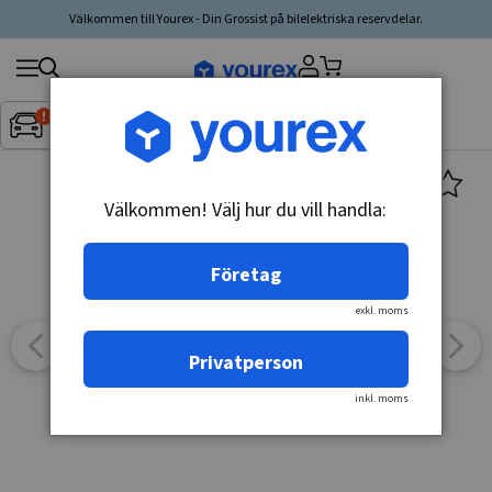
Välkommen till Yourex - Din Grossist på bilelektriska reservdelar.
Sök
Fordon:
Inget fordon valt
▼
produkt,
tillverkare,
kategori
Välkommen! Välj hur du vill handla:
Företag
exkl. moms
Privatperson
inkl. moms