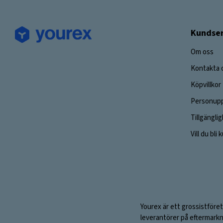
Kundser
Om oss
Kontakta 
Köpvillkor
Personupp
Tillgängli
Vill du bli
Yourex är ett grossistföret
leverantörer på eftermarkn