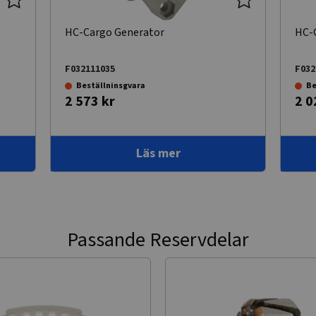
HC-Cargo Generator
HC-
F032111035
F032
Beställninsgvara
Be
2 573 kr
2 0
Läs mer
Passande Reservdelar