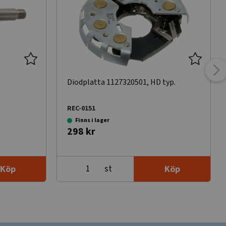
Diodplatta 1127320501, HD typ.
REC-0151
Finns i lager
298 kr
st
Köp
Köp