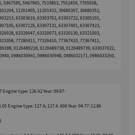
, 5967595, 5967965, 7533853, 7552459, 7765558,
201204, 11201405, 11201432, 30680307, 30680352,
303213, 63303610, 63303702, 63303722, 63305101,
307105, 63307125, 63307131, 63307401, 63307423,
320028, 63320047, 63320073, 63320130, 63321003,
321058, 77280411, 77320410, 77367410, 77367411,
89188, 0120489218, 0120489738, 0120489739, 633037022,
0940, 0986030941, 0986030948, 0986032171, 0986033250,
7 Engine type: 126 A2 Year: 09.87-
.05 Engine type: 127 A; 127 A .000 Year: 04.77-12.86
6