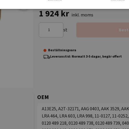
1 924 kr
inkl. moms
st
Best
Beställninsgvara
Leveranstid: Normalt 3-5 dagar, begär offert
OEM
A13E25, A2T-32171, AAG 0403, AAK 3529, AAK
LRA 464, LRA 603, LRA 998, 11-0127, 11-0252,
0120 489 218, 0120 489 738, 0120 489 739, 040