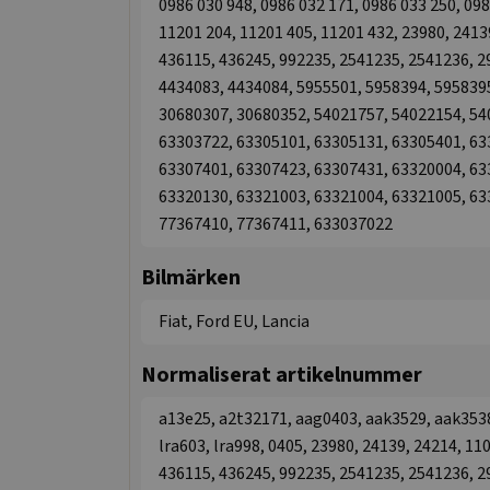
0986 030 948, 0986 032 171, 0986 033 250, 098
11201 204, 11201 405, 11201 432, 23980, 2413
436115, 436245, 992235, 2541235, 2541236, 2
4434083, 4434084, 5955501, 5958394, 5958395
30680307, 30680352, 54021757, 54022154, 54
63303722, 63305101, 63305131, 63305401, 63
63307401, 63307423, 63307431, 63320004, 63
63320130, 63321003, 63321004, 63321005, 63
77367410, 77367411, 633037022
Bilmärken
Fiat, Ford EU, Lancia
Normaliserat artikelnummer
a13e25, a2t32171, aag0403, aak3529, aak3538,
lra603, lra998, 0405, 23980, 24139, 24214, 1
436115, 436245, 992235, 2541235, 2541236, 2