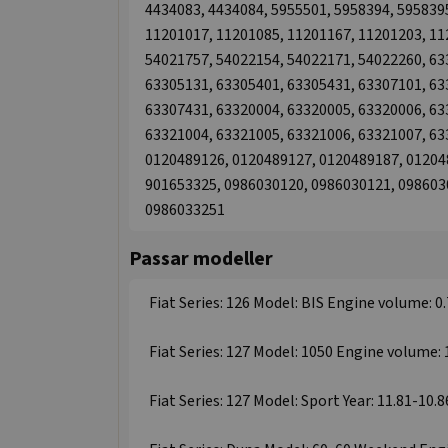
4434083, 4434084, 5955501, 5958394, 5958395
11201017, 11201085, 11201167, 11201203, 11
54021757, 54022154, 54022171, 54022260, 63
63305131, 63305401, 63305431, 63307101, 63
63307431, 63320004, 63320005, 63320006, 63
63321004, 63321005, 63321006, 63321007, 63
0120489126, 0120489127, 0120489187, 01204
901653325, 0986030120, 0986030121, 098603
0986033251
Passar modeller
Fiat Series: 126 Model: BIS Engine volume: 0.
Fiat Series: 127 Model: 1050 Engine volume: 1
Fiat Series: 127 Model: Sport Year: 11.81-10.8