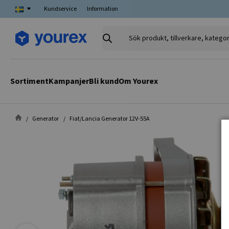
Kundservice
Information
Sök
produkt,
tillverkare,
kategori
Sortiment
Kampanjer
Bli kund
Om Yourex
Generator
Fiat/Lancia Generator 12V-55A