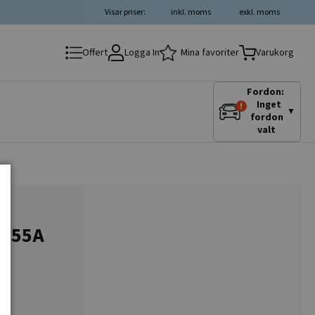
Visar priser:
inkl. moms
exkl. moms
Logga In
Mina favoriter
Offert
Varukorg
Fordon:
Inget
▼
fordon
valt
V-55A