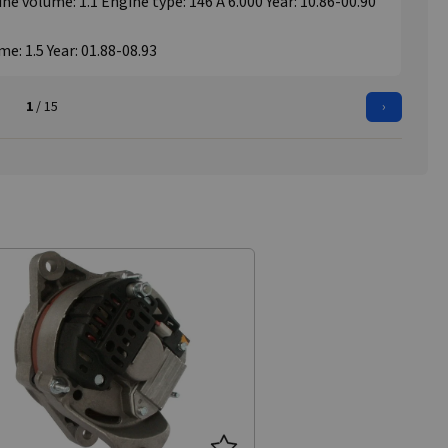
ne volume: 1.1 Engine type: 146 A 6.000 Year: 10.86-00.90
me: 1.5 Year: 01.88-08.93
1
/ 15
›