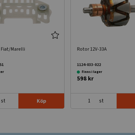
Fiat/Marelli
Rotor 12V-33A
51
1124-033-022
ger
Finns i lager
598 kr
st
st
Köp