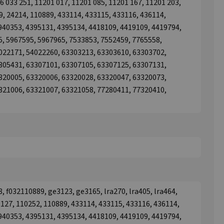
6 033 251, 11201 017, 11201 085, 11201 167, 11201 203,
9, 24214, 110889, 433114, 433115, 433116, 436114,
940353, 4395131, 4395134, 4418109, 4419109, 4419794,
, 5967595, 5967965, 7533853, 7552459, 7765558,
022171, 54022260, 63303213, 63303610, 63303702,
305431, 63307101, 63307105, 63307125, 63307131,
320005, 63320006, 63320028, 63320047, 63320073,
321006, 63321007, 63321058, 77280411, 77320410,
 f032110889, ge3123, ge3165, lra270, lra405, lra464,
10127, 110252, 110889, 433114, 433115, 433116, 436114,
940353, 4395131, 4395134, 4418109, 4419109, 4419794,