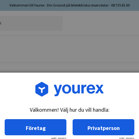
Välkommen till Yourex - Din Grossist på bilelektriska reservdelar - 08 735 81 60
Artikelnr: 90-165-3325
Fiat/Lancia Generator 12
Välkommen! Välj hur du vill handla:
Teknisk info:
12V - 55A, 1V
Företag
Privatperson
exkl. moms
inkl. moms