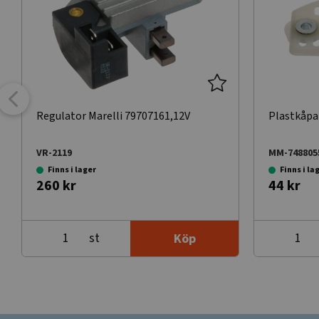
Regulator Marelli 79707161,12V
Plastkåpa 
VR-2119
MM-748805
Finns i lager
Finns i la
260 kr
44 kr
st
Köp