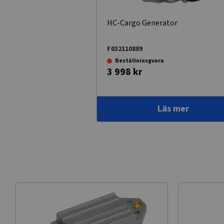
HC-Cargo Generator
F032110889
Beställninsgvara
3 998 kr
Läs mer