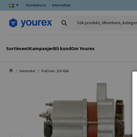
Kundservice
Information
Sök
produkt,
tillverkare,
kategori
Sortiment
Kampanjer
Bli kund
Om Yourex
Generator
Fiat Gen. 12V-65A