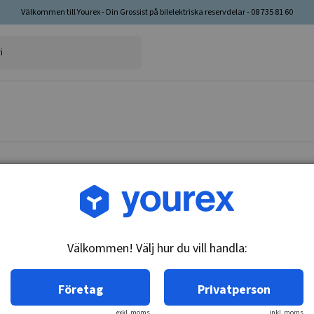
Välkommen till Yourex - Din Grossist på bilelektriska reservdelar - 08 735 81 60
Artikelnr: 90-165-3675
Fiat Gen. 12V-65A
Välkommen! Välj hur du vill handla:
Teknisk info:
12V - 65A
Företag
Privatperson
exkl. moms
inkl. moms