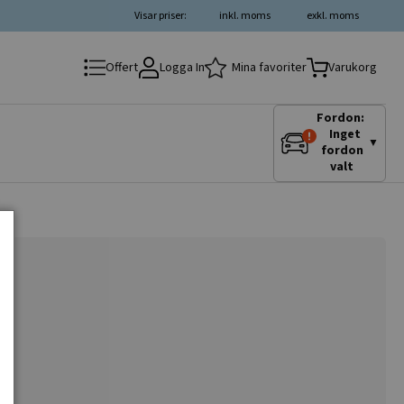
Visar priser:
inkl. moms
exkl. moms
Logga In
Mina favoriter
Offert
Varukorg
Fordon:
Inget
▼
fordon
valt