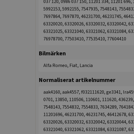
037 120, 0986 037 150, 11201 334, 11201 696,
5992153, 5992155, 7547935, 7548143, 7554832
7697864, 7697870, 46231700, 46231745, 4641
63320020, 63320026, 63320032, 63320042, 63
63321025, 63321040, 63321062, 63321084, 63
76978700, 77503410, 77535410, 77604410
Bilmärken
Alfa Romeo, Fiat, Lancia
Normaliserat artikelnummer
aak4160, aak4557, f032111620, ge3341, lra459,
0701, 13850, 110506, 110601, 111620, 436239
7548143, 7554832, 7554833, 7634289, 764184
11201696, 46231700, 46231745, 46412678, 63
63320026, 63320032, 63320042, 63320044, 63
63321040, 63321062, 63321084, 63321087, 63