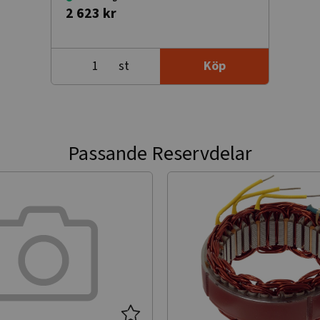
2 623 kr
st
Köp
Passande Reservdelar