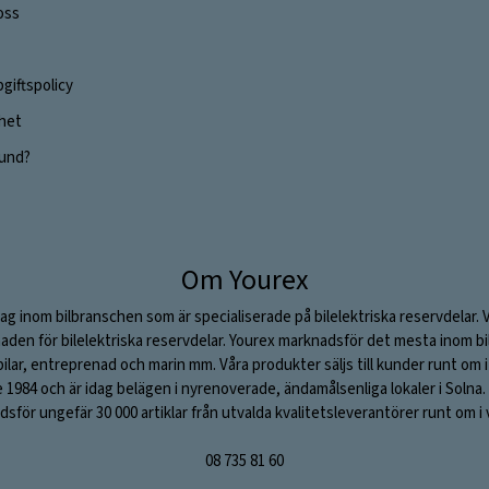
oss
giftspolicy
ghet
 kund?
Om Yourex
ag inom bilbranschen som är specialiserade på bilelektriska reservdelar. 
aden för bilelektriska reservdelar. Yourex marknadsför det mesta inom bil
stbilar, entreprenad och marin mm. Våra produkter säljs till kunder runt om
984 och är idag belägen i nyrenoverade, ändamålsenliga lokaler i Solna. V
sför ungefär 30 000 artiklar från utvalda kvalitetsleverantörer runt om i 
08 735 81 60