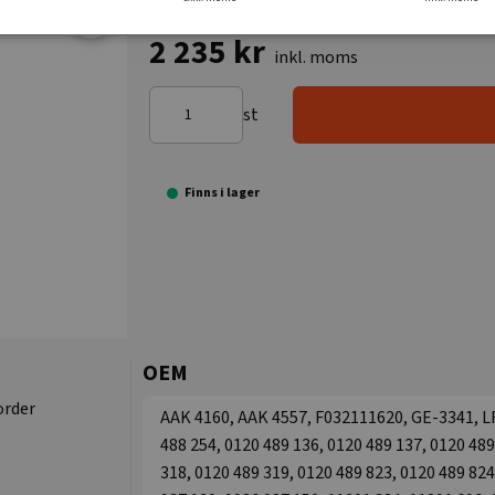
2 235 kr
inkl. moms
st
Finns i lager
OEM
order
AAK 4160, AAK 4557, F032111620, GE-3341, LR
488 254, 0120 489 136, 0120 489 137, 0120 489
318, 0120 489 319, 0120 489 823, 0120 489 824