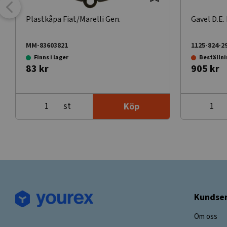
Plastkåpa Fiat/Marelli Gen.
Gavel D.E. 
MM-83603821
1125-824-2
Finns i lager
Beställn
83 kr
905 kr
st
Köp
Kundser
Om oss