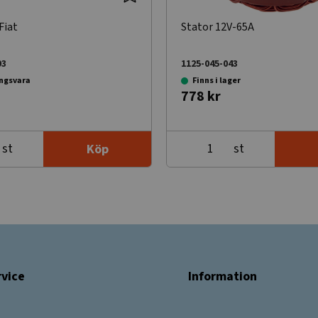
Fiat
Stator 12V-65A
93
1125-045-043
ingsvara
Finns i lager
778 kr
st
st
Köp
vice
Information