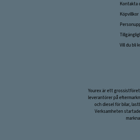
Kontakta 
Köpvillkor
Personupp
Tillgängli
Vill du bli
Yourex är ett grossistföret
leverantörer på eftermarkn
och diesel för bilar, la
Verksamheten startade 1
marknad