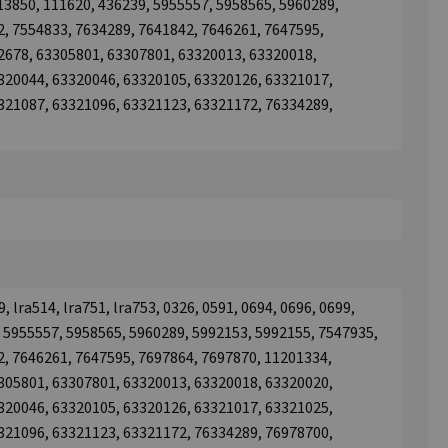
 13850, 111620, 436239, 5955557, 5958565, 5960289,
, 7554833, 7634289, 7641842, 7646261, 7647595,
2678, 63305801, 63307801, 63320013, 63320018,
320044, 63320046, 63320105, 63320126, 63321017,
321087, 63321096, 63321123, 63321172, 76334289,
 lra514, lra751, lra753, 0326, 0591, 0694, 0696, 0699,
, 5955557, 5958565, 5960289, 5992153, 5992155, 7547935,
2, 7646261, 7647595, 7697864, 7697870, 11201334,
305801, 63307801, 63320013, 63320018, 63320020,
320046, 63320105, 63320126, 63321017, 63321025,
321096, 63321123, 63321172, 76334289, 76978700,