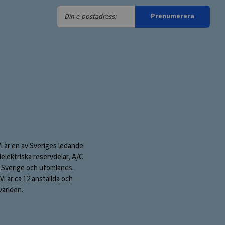
Din
Prenumerera
e-
postadress:
Vi är en av Sveriges ledande
elektriska reservdelar, A/C
 i Sverige och utomlands.
i är ca 12 anställda och
världen.