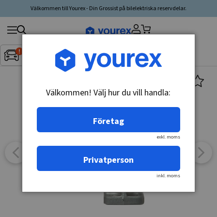
Välkommen till Yourex - Din Grossist på bilelektriska reservdelar.
Sök
Fordon:
Inget fordon valt
▼
produkt,
tillverkare,
kategori
Välkommen! Välj hur du vill handla:
Företag
exkl. moms
Privatperson
inkl. moms