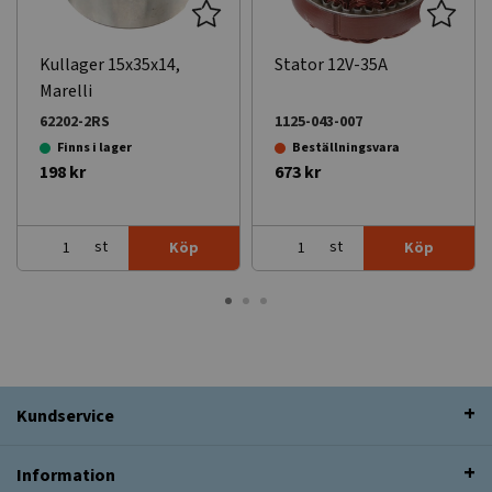
Kullager 15x35x14,
Stator 12V-35A
Marelli
62202-2RS
1125-043-007
Finns i lager
Beställningsvara
198 kr
673 kr
st
st
Köp
Köp
Kundservice
Information