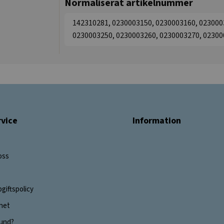
Normaliserat artikelnummer
142310281, 0230003150, 0230003160, 023000
0230003250, 0230003260, 0230003270, 02300
vice
Information
oss
giftspolicy
ghet
 kund?