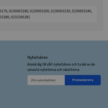
3170, 0230003180, 0230003200, 0230003230, 0230003240,
03280, 0232300281
Nyhetsbrev
Anmäl dig till vårt nyhetsbrev och ta del av de
senaste nyheterna och rabatterna.
Din
Prenumerera
e-
postadress: