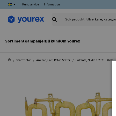
Kundservice
Information
Sök
produkt,
tillverkare,
kategori
Sortiment
Kampanjer
Bli kund
Om Yourex
Startmotor
Ankare, Fält, Rotor, Stator
Fältsats, Nikko 0-23230-0281