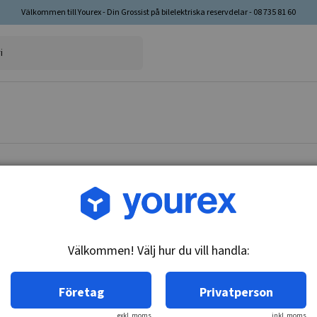
Välkommen till Yourex - Din Grossist på bilelektriska reservdelar - 08 735 81 60
Artikelnr: 14-231-0281
Fältsats, Nikko 0-23230-
Välkommen! Välj hur du vill handla:
Teknisk info:
24V - 7.5kw
Företag
Privatperson
exkl. moms
inkl. moms