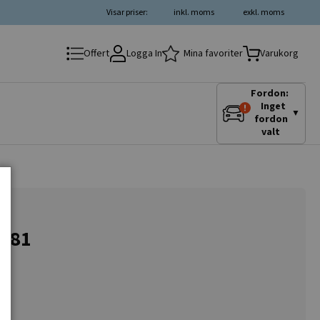
Visar priser:
inkl. moms
exkl. moms
Logga In
Mina favoriter
Offert
Varukorg
Fordon:
Inget
▼
fordon
valt
0281