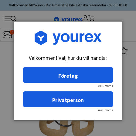
Välkommen till Yourex - Din Grossist på bilelektriska reservdelar - 08 735 81 60
Sök
Fordon:
Inget fordon valt
▼
produkt,
tillverkare,
kategori
Välkommen! Välj hur du vill handla:
Företag
exkl. moms
Privatperson
inkl. moms