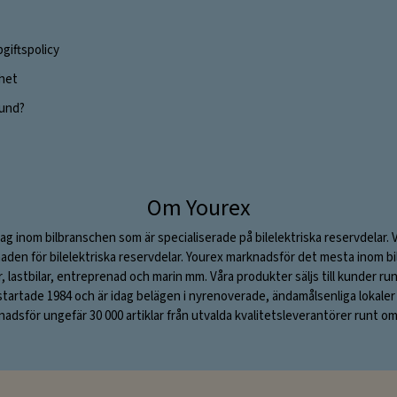
giftspolicy
ghet
 kund?
Om Yourex
ag inom bilbranschen som är specialiserade på bilelektriska reservdelar. 
aden för bilelektriska reservdelar. Yourex marknadsför det mesta inom bil
ar, lastbilar, entreprenad och marin mm. Våra produkter säljs till kunder ru
rtade 1984 och är idag belägen i nyrenoverade, ändamålsenliga lokaler i S
adsför ungefär 30 000 artiklar från utvalda kvalitetsleverantörer runt om 