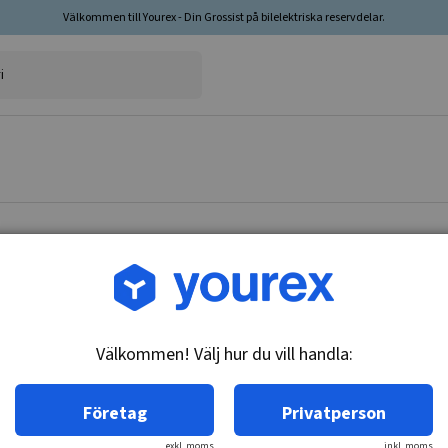
Välkommen till Yourex - Din Grossist på bilelektriska reservdelar.
Artikelnr: 2114-15506
Drevkugg 25 kugg, Nissa
Välkommen! Välj hur du vill handla:
Teknisk info:
25-T
Företag
Privatperson
exkl. moms
inkl. moms