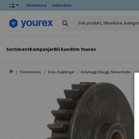
Kundservice
Information
Sök
produkt,
tillverkare,
kategori
Sortiment
Kampanjer
Bli kund
Om Yourex
Transmission
Drev, Kopplingar
Drevkugg 25 kugg, Nissan turbo