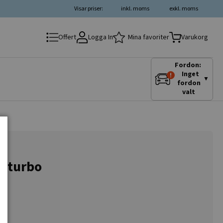
Visar priser:
inkl. moms
exkl. moms
Logga In
Mina favoriter
Offert
Varukorg
Fordon:
Inget
▼
fordon
valt
n turbo