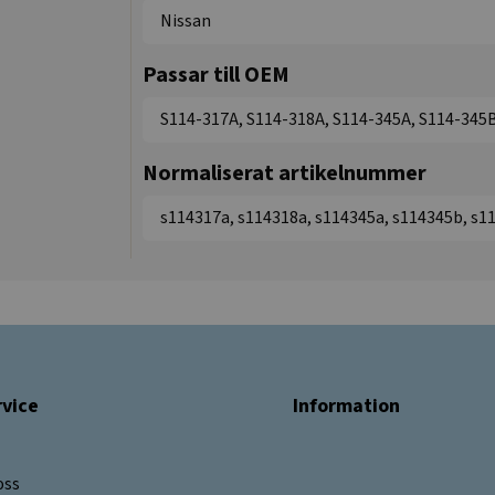
Nissan
Passar till OEM
S114-317A, S114-318A, S114-345A, S114-345B
Normaliserat artikelnummer
s114317a, s114318a, s114345a, s114345b, s1
vice
Information
oss