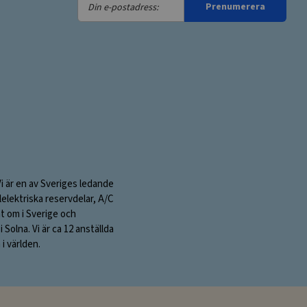
Din
Prenumerera
e-
postadress:
Vi är en av Sveriges ledande
elektriska reservdelar, A/C
nt om i Sverige och
olna. Vi är ca 12 anställda
i världen.