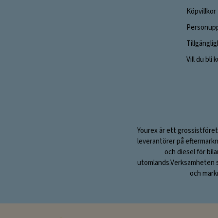
Köpvillkor
Personupp
Tillgängli
Vill du bli
Yourex är ett grossistföret
leverantörer på eftermarkn
och diesel för bil
utomlands.Verksamheten sta
och markn