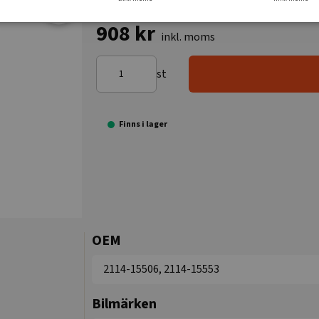
908 kr
inkl. moms
st
Finns i lager
OEM
2114-15506, 2114-15553
Bilmärken