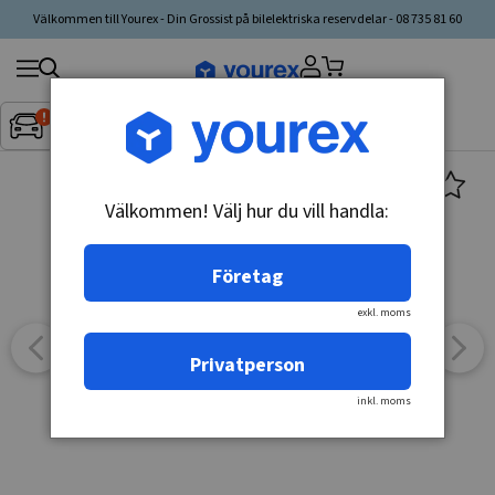
Välkommen till Yourex - Din Grossist på bilelektriska reservdelar - 08 735 81 60
Sök
Fordon:
Inget fordon valt
▼
produkt,
tillverkare,
kategori
Välkommen! Välj hur du vill handla:
Företag
exkl. moms
Privatperson
inkl. moms