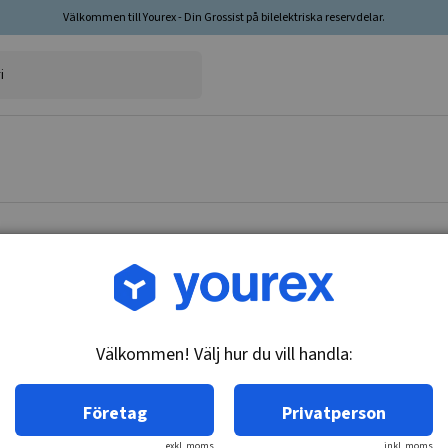
Välkommen till Yourex - Din Grossist på bilelektriska reservdelar.
Artikelnr: 10-251-0801
Drev 9 k, Denso 028300-
Välkommen! Välj hur du vill handla:
Teknisk info:
9-T, CW, 10-SPL
Företag
Privatperson
exkl. moms
inkl. moms