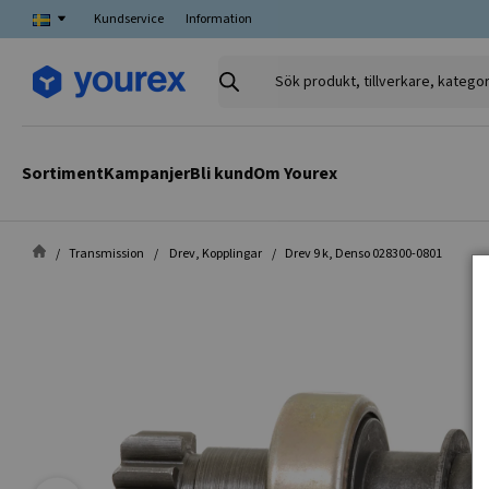
Kundservice
Information
Sök
produkt,
tillverkare,
kategori
Sortiment
Kampanjer
Bli kund
Om Yourex
Transmission
Drev, Kopplingar
Drev 9 k, Denso 028300-0801