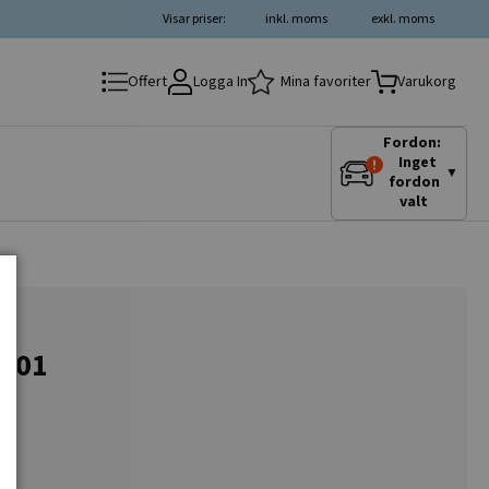
Visar priser:
inkl. moms
exkl. moms
Logga In
Mina favoriter
Offert
Varukorg
Fordon:
Inget
▼
fordon
valt
0801