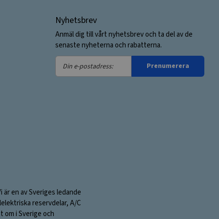
Nyhetsbrev
Anmäl dig till vårt nyhetsbrev och ta del av de
senaste nyheterna och rabatterna.
Din
Prenumerera
e-
postadress:
Vi är en av Sveriges ledande
elektriska reservdelar, A/C
nt om i Sverige och