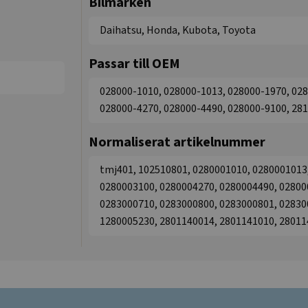
Bilmärken
Daihatsu, Honda, Kubota, Toyota
Passar till OEM
028000-1010, 028000-1013, 028000-1970, 028
028000-4270, 028000-4490, 028000-9100, 28
Normaliserat artikelnummer
tmj401, 102510801, 0280001010, 0280001013
0280003100, 0280004270, 0280004490, 02800
0283000710, 0283000800, 0283000801, 02830
1280005230, 2801140014, 2801141010, 28011