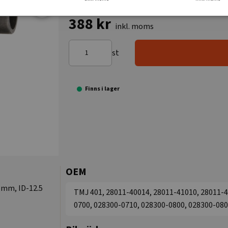
388 kr
inkl. moms
st
Finns i lager
OEM
 mm, ID-12.5
TMJ 401, 28011-40014, 28011-41010, 28011-4
0700, 028300-0710, 028300-0800, 028300-080