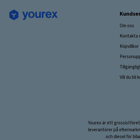
Kundser
Om oss
Kontakta 
Köpvillkor
Personupp
Tillgängli
Vill du bli
Yourex är ett grossistföret
leverantörer på eftermarkn
och diesel för bil