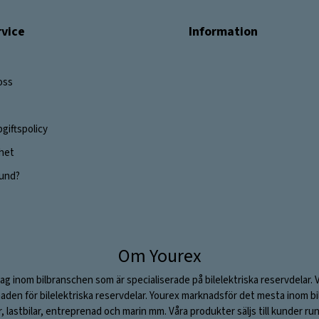
vice
Information
oss
giftspolicy
ghet
 kund?
Om Yourex
ag inom bilbranschen som är specialiserade på bilelektriska reservdelar. 
aden för bilelektriska reservdelar. Yourex marknadsför det mesta inom bil
ar, lastbilar, entreprenad och marin mm. Våra produkter säljs till kunder ru