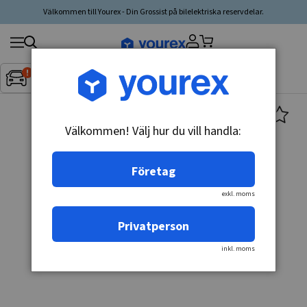
Välkommen till Yourex - Din Grossist på bilelektriska reservdelar.
Sök
Fordon:
Inget fordon valt
▼
produkt,
tillverkare,
kategori
Välkommen! Välj hur du vill handla:
Företag
exkl. moms
Privatperson
inkl. moms