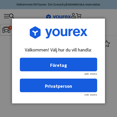
Välkommen till Yourex - Din Grossist på bilelektriska reservdelar.
Sök
Fordon:
Inget fordon valt
▼
produkt,
tillverkare,
kategori
Välkommen! Välj hur du vill handla:
Företag
exkl. moms
Privatperson
inkl. moms