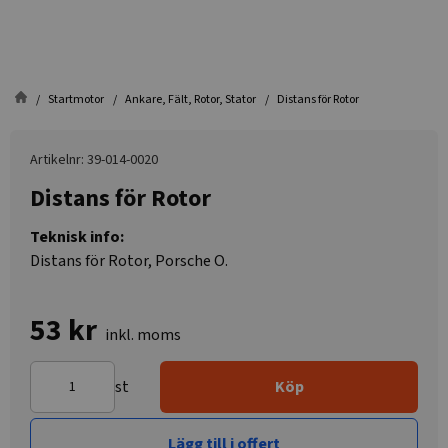
Startmotor
Ankare, Fält, Rotor, Stator
Distans för Rotor
Artikelnr: 39-014-0020
Distans för Rotor
Teknisk info:
Distans för Rotor, Porsche O.
53 kr
inkl. moms
st
Köp
Lägg till i offert