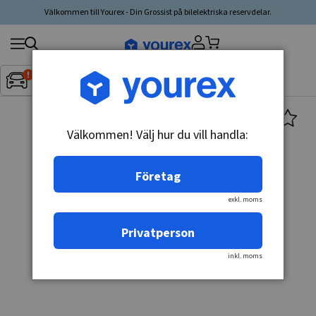
Välkommen till Yourex - Din Grossist på bilelektriska reservdelar.
Sök
Fordon:
Inget fordon valt
▼
produkt,
tillverkare,
kategori
Välkommen! Välj hur du vill handla:
Företag
exkl. moms
Privatperson
inkl. moms