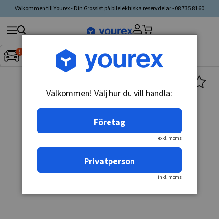
Välkommen till Yourex - Din Grossist på bilelektriska reservdelar - 08 735 81 60
Sök
Fordon:
Inget fordon valt
▼
produkt,
tillverkare,
kategori
Välkommen! Välj hur du vill handla:
Företag
exkl. moms
Privatperson
inkl. moms