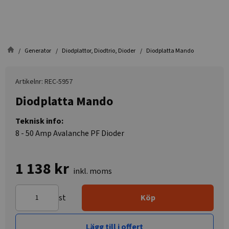
Generator
Diodplattor, Diodtrio, Dioder
Diodplatta Mando
Artikelnr: REC-5957
Diodplatta Mando
Teknisk info:
8 - 50 Amp Avalanche PF Dioder
1 138 kr
inkl. moms
st
Köp
Lägg till i offert