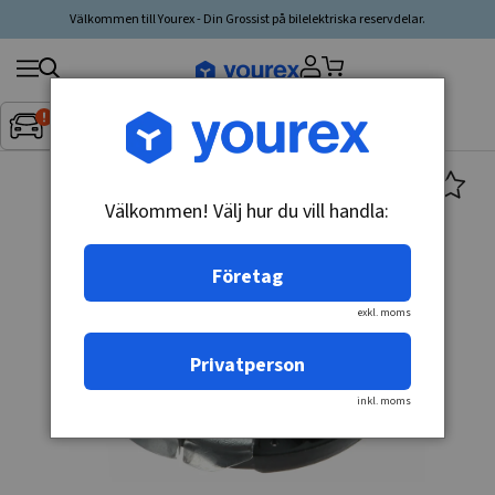
Välkommen till Yourex - Din Grossist på bilelektriska reservdelar.
Sök
Fordon:
Inget fordon valt
▼
produkt,
tillverkare,
kategori
Välkommen! Välj hur du vill handla:
Företag
exkl. moms
Privatperson
inkl. moms