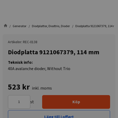
Generator
Diodplattor, Diodtrio, Dioder
Diodplatta 9121067379, 114 m
Artikelnr: REC-0138
Diodplatta 9121067379, 114 mm
Teknisk info:
40A avalanche dioder, Without Trio
523 kr
inkl. moms
st
Köp
Lägg till i offert