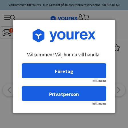
Välkommen till Yourex - Din Grossist på bilelektriska reservdelar - 08 735 81 60
Sök
Fordon:
Inget fordon valt
▼
produkt,
tillverkare,
kategori
Välkommen! Välj hur du vill handla:
Företag
exkl. moms
Privatperson
inkl. moms