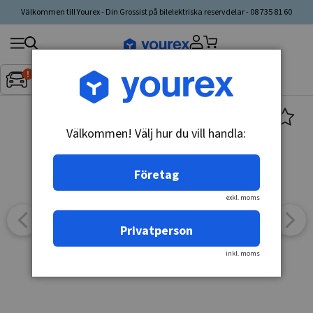
Välkommen till Yourex - Din Grossist på bilelektriska reservdelar - 08 735 81 60
Sök
Fordon:
Inget fordon valt
▼
produkt,
tillverkare,
kategori
Välkommen! Välj hur du vill handla:
Företag
exkl. moms
Privatperson
inkl. moms