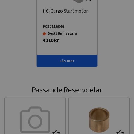
HC-Cargo Startmotor
F032116346
Beställninsgvara
4 110 kr
Läs mer
Passande Reservdelar