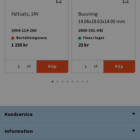
Fältsats, 24V
Bussning
14.06x18.03x14.00 mm
2004-114-260
2000-301-043
Beställningsvara
Finns i lager
1 235 kr
23 kr
st
st
Köp
Köp
Kundservice
Information