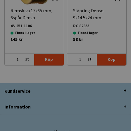
Remskiva 17x65 mm,
Släpring Denso
6spår Denso
9x14.5x24 mm.
45-251-1106
RC-82853
Finns i lager
Finns i lager
145 kr
58 kr
st
st
Köp
Köp
Kundservice
Information