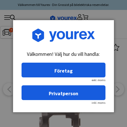
Välkommen till Yourex - Din Grossist på bilelektriska reservdelar.
Sök
Fordon:
Inget fordon valt
▼
produkt,
tillverkare,
kategori
Välkommen! Välj hur du vill handla:
Företag
exkl. moms
Privatperson
inkl. moms