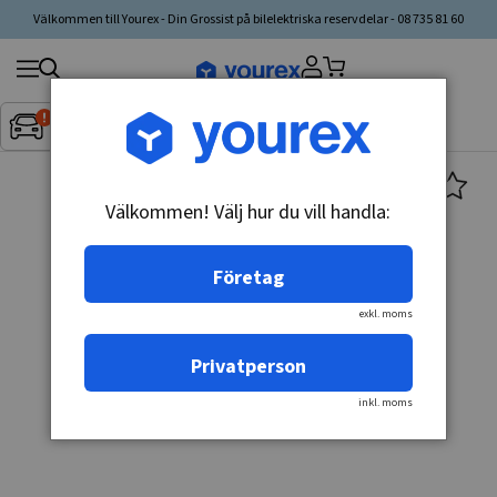
Välkommen till Yourex - Din Grossist på bilelektriska reservdelar - 08 735 81 60
Sök
Fordon:
Inget fordon valt
▼
produkt,
tillverkare,
kategori
Välkommen! Välj hur du vill handla:
Företag
exkl. moms
Privatperson
inkl. moms