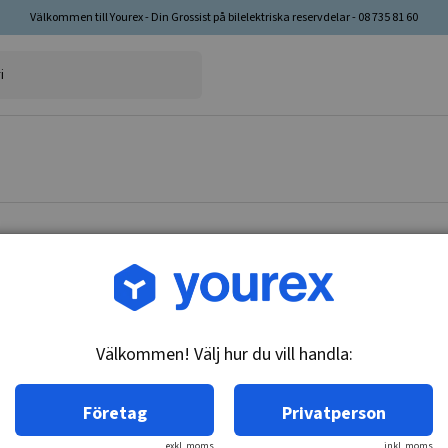
Välkommen till Yourex - Din Grossist på bilelektriska reservdelar - 08 735 81 60
Artikelnr: ST-3576
Cadilac 1953 Startm.
Välkommen! Välj hur du vill handla:
Teknisk info:
12V , 9k
Företag
Privatperson
exkl. moms
inkl. moms