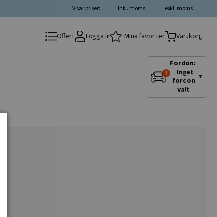
Visar priser:
inkl. moms
exkl. moms
Logga In
Mina favoriter
Offert
Varukorg
Fordon:
Inget
▼
fordon
valt