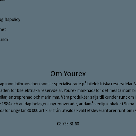
giftspolicy
ghet
 kund?
Om Yourex
ag inom bilbranschen som är specialiserade på bilelektriska reservdelar. 
aden för bilelektriska reservdelar. Yourex marknadsför det mesta inom bil
stbilar, entreprenad och marin mm. Våra produkter säljs till kunder runt om
984 och är idag belägen i nyrenoverade, ändamålsenliga lokaler i Solna. V
sför ungefär 30 000 artiklar från utvalda kvalitetsleverantörer runt om i 
08 735 81 60