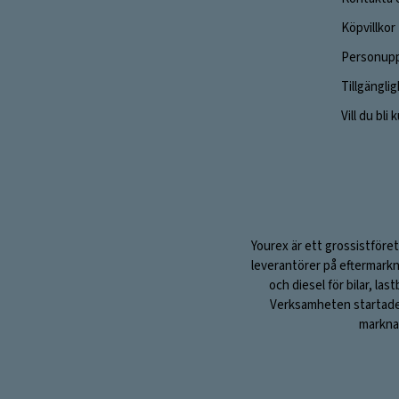
Köpvillkor
Personupp
Tillgängli
Vill du bli
Yourex är ett grossistföret
leverantörer på eftermarkn
och diesel för bilar, la
Verksamheten startade 1
marknad