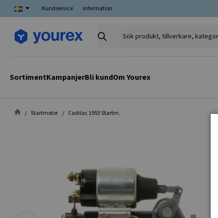
Kundservice
Information
Sök
produkt,
tillverkare,
kategori
Sortiment
Kampanjer
Bli kund
Om Yourex
Startmotor
Cadilac 1953 Startm.