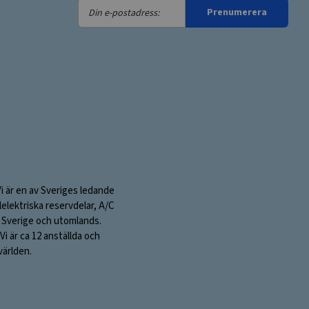
Din
Prenumerera
e-
postadress:
Vi är en av Sveriges ledande
elektriska reservdelar, A/C
 i Sverige och utomlands.
i är ca 12 anställda och
världen.