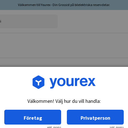
Välkommen till Yourex - Din Grossist på bilelektriska reservdelar.
Artikelnr: 17-271-0884
Bussn. 14.5x18x17 Pal/S
Välkommen! Välj hur du vill handla:
Teknisk info:
Bussning DE, 14.
Företag
Privatperson
exkl. moms
inkl. moms