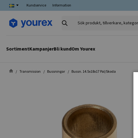
Kundservice
Information
Sök
produkt,
tillverkare,
kategori
Sortiment
Kampanjer
Bli kund
Om Yourex
Transmission
Bussningar
Bussn. 14.5x18x17 Pal/Skoda