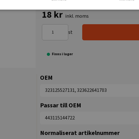
18 kr
inkl. moms
st
Finns i lager
OEM
323125527131, 323622641703
Passar till OEM
443115144722
Normaliserat artikelnummer