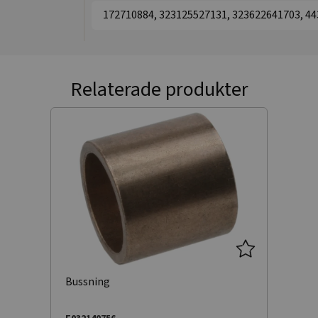
172710884, 323125527131, 323622641703, 4
Relaterade produkter
Bussning