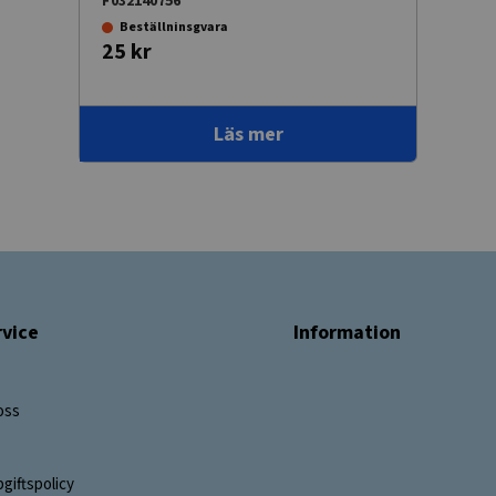
F032140756
Beställninsgvara
25 kr
Läs mer
vice
Information
oss
giftspolicy