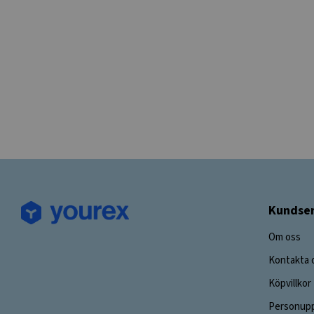
Kundser
Om oss
Kontakta 
Köpvillkor
Personupp