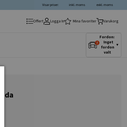
Visar priser:
inkl. moms
exkl. moms
Logga In
Mina favoriter
Offert
Varukorg
Fordon:
Inget
▼
fordon
valt
koda