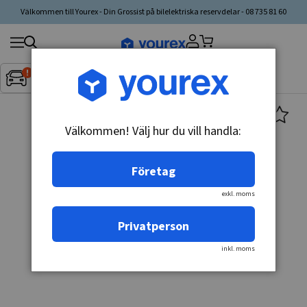
Välkommen till Yourex - Din Grossist på bilelektriska reservdelar - 08 735 81 60
Sök
Fordon:
Inget fordon valt
▼
produkt,
tillverkare,
kategori
Välkommen! Välj hur du vill handla:
Företag
exkl. moms
Privatperson
inkl. moms