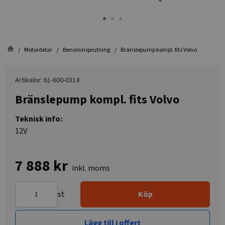
Motordelar
Bensininsprutning
Bränslepump kompl. fits Volvo
Artikelnr: 61-600-0314
Bränslepump kompl. fits Volvo
Teknisk info:
12V
7 888 kr
inkl. moms
st
Köp
Lägg till i offert