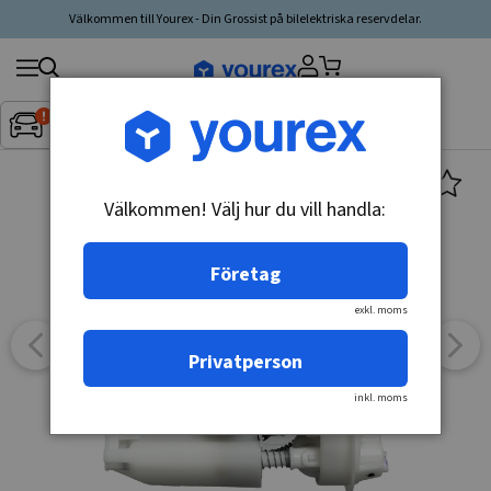
Välkommen till Yourex - Din Grossist på bilelektriska reservdelar.
Sök
Fordon:
Inget fordon valt
▼
produkt,
tillverkare,
kategori
Välkommen! Välj hur du vill handla:
Företag
exkl. moms
Privatperson
inkl. moms