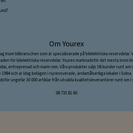
ghet
 kund?
Om Yourex
ag inom bilbranschen som är specialiserade på bilelektriska reservdelar. 
aden för bilelektriska reservdelar. Yourex marknadsför det mesta inom bil
stbilar, entreprenad och marin mm. Våra produkter säljs till kunder runt om
984 och är idag belägen i nyrenoverade, ändamålsenliga lokaler i Solna. V
sför ungefär 30 000 artiklar från utvalda kvalitetsleverantörer runt om i 
08 735 81 60