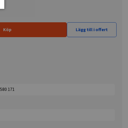
Köp
Lägg till i offert
 580 171