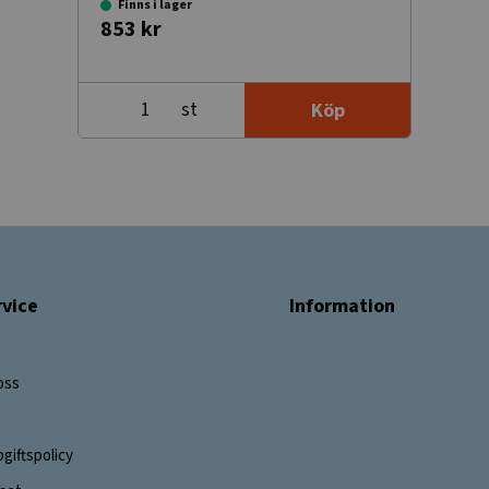
Finns i lager
853 kr
st
Köp
vice
Information
oss
giftspolicy