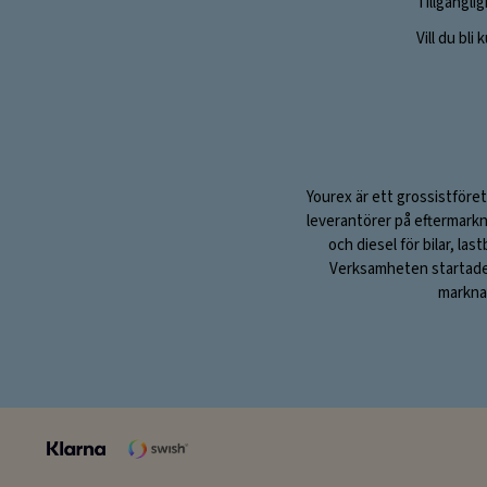
Tillgängli
Vill du bli
Yourex är ett grossistföret
leverantörer på eftermarkn
och diesel för bilar, la
Verksamheten startade 1
marknad