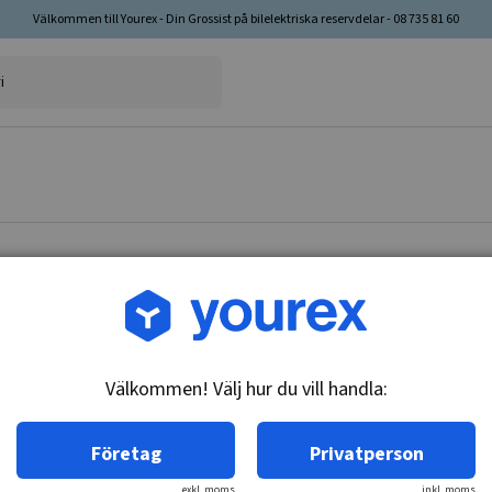
Välkommen till Yourex - Din Grossist på bilelektriska reservdelar - 08 735 81 60
Artikelnr: 61-100-0261
Bränslepump, in tank ko
Välkommen! Välj hur du vill handla:
Teknisk info:
12V - 3 bar/85L/H
Företag
Privatperson
exkl. moms
inkl. moms