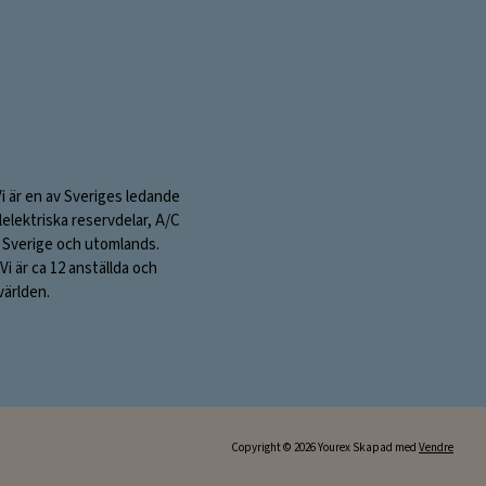
Vi är en av Sveriges ledande
elektriska reservdelar, A/C
 i Sverige och utomlands.
i är ca 12 anställda och
världen.
Copyright © 2026 Yourex Skapad med
Vendre