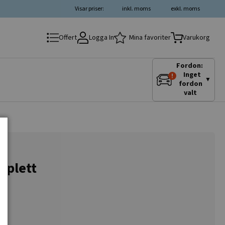
Visar priser:
inkl. moms
exkl. moms
Logga In
Mina favoriter
Offert
Varukorg
Fordon:
Inget
▼
fordon
valt
mplett