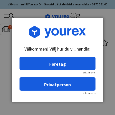
Välkommen till Yourex - Din Grossist på bilelektriska reservdelar - 08 735 81 60
Sök
Fordon:
Inget fordon valt
▼
produkt,
tillverkare,
kategori
Välkommen! Välj hur du vill handla:
Företag
exkl. moms
Privatperson
inkl. moms