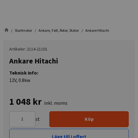
Startmotor
Ankare, Fält, Rotor, Stator
Ankare Hitachi
Artikelnr: 2114-21101
Ankare Hitachi
Teknisk info:
12V, 0.8kw
1 048 kr
inkl. moms
st
Köp
Lägg till i offert