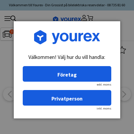
Välkommen till Yourex - Din Grossist på bilelektriska reservdelar - 08 735 81 60
Sök
Fordon:
Inget fordon valt
▼
produkt,
tillverkare,
kategori
Välkommen! Välj hur du vill handla:
Företag
exkl. moms
Privatperson
inkl. moms