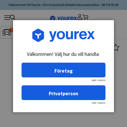
Välkommen till Yourex - Din Grossist på bilelektriska reservdelar - 08 735 81 60
Sök
Fordon:
Inget fordon valt
▼
produkt,
tillverkare,
kategori
Välkommen! Välj hur du vill handla:
Företag
exkl. moms
Privatperson
inkl. moms